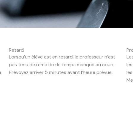
Retard
Pr
Lorsqu’un élève est en retard, le professeur n’est
Le
pas tenu de remettre le temps manqué au cours.
le
a
Prévoyez arriver 5 minutes avant l’heure prévue.
les
Me