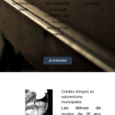
confiance et
développeme
musicales.
plaisir
nt musical
complet, que
tu sois
débutant ou
avancé.
JE M'INSCRIS
Crédits d'impôt et
subventions
municipales
Les élèves de
moins de 18 ans