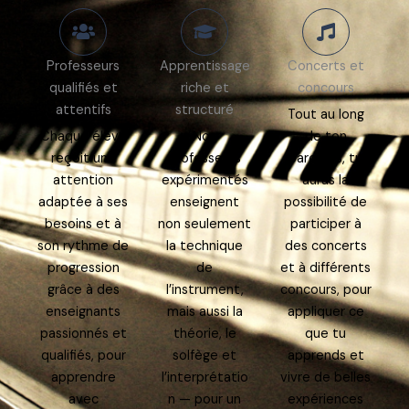
Professeurs
Apprentissage
Concerts et
qualifiés et
riche et
concours
attentifs
structuré
Tout au long
Chaque élève
Nos
de ton
reçoit une
professeurs
parcours, tu
attention
expérimentés
auras la
adaptée à ses
enseignent
possibilité de
besoins et à
non seulement
participer à
son rythme de
la technique
des concerts
progression
de
et à différents
grâce à des
l’instrument,
concours, pour
enseignants
mais aussi la
appliquer ce
passionnés et
théorie, le
que tu
qualifiés, pour
solfège et
apprends et
apprendre
l’interprétatio
vivre de belles
avec
n — pour un
expériences